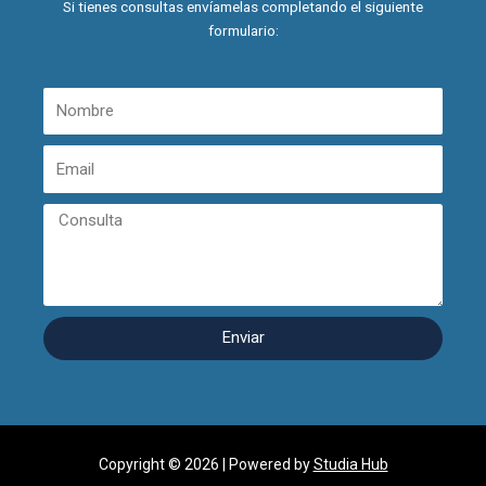
Si tienes consultas envíamelas completando el siguiente
formulario:
N
o
m
E
b
m
r
a
C
e
i
o
l
n
s
u
l
Enviar
t
a
Copyright ©
2026
| Powered by
Studia Hub