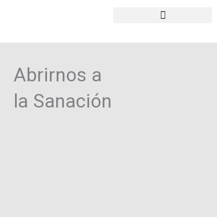
Ir
al
contenido
Abrirnos a
la Sanación